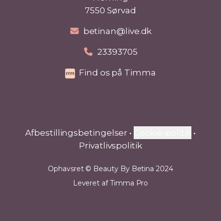
7550 Sørvad
betinan@live.dk
23393705
Find os på Timma
Afbestillingsbetingelser
•
Cookie-politik
•
Privatlivspolitik
Ophavsret
©
Beauty By Betina
2024
Leveret af
Timma Pro